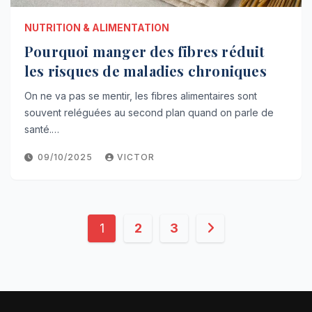
NUTRITION & ALIMENTATION
Pourquoi manger des fibres réduit
les risques de maladies chroniques
On ne va pas se mentir, les fibres alimentaires sont
souvent reléguées au second plan quand on parle de
santé.…
09/10/2025
VICTOR
Pagination
1
2
3
des
publications