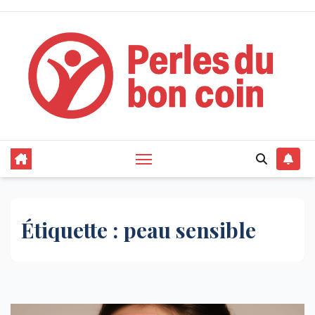
Skip
to
content
Étiquette :
peau sensible