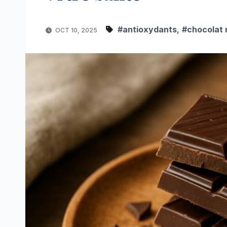
#antioxydants
,
#chocolat 
OCT 10, 2025