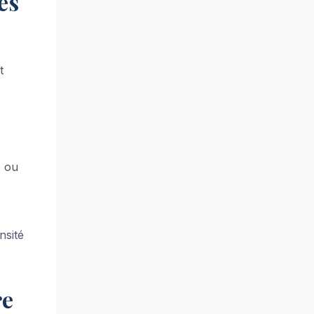
es
t
s ou
nsité
re