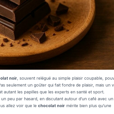
olat noir
, souvent relégué au simple plaisir coupable, pouv
as seulement un goûter qui fait fondre de plaisir, mais un v
 autant les papilles que les experts en santé et sport.
é un peu par hasard, en discutant autour d’un café avec un
ous allez voir que le
chocolat noir
mérite bien plus qu’une