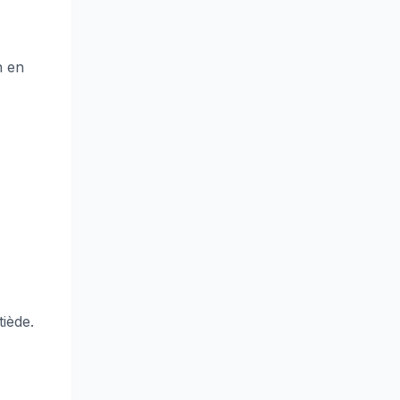
n en
iède.