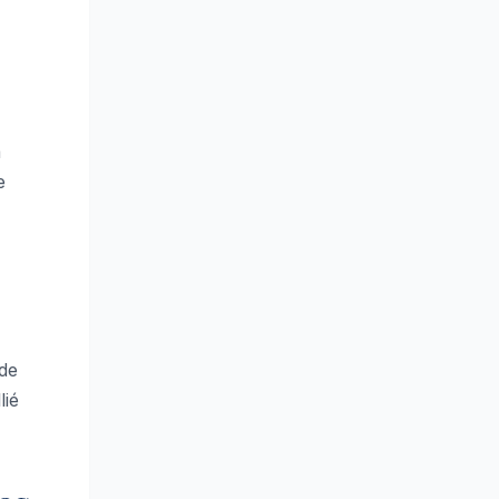
a
e
 de
lié