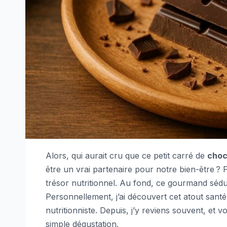
Alors, qui aurait cru que ce petit carré de
choc
être un vrai partenaire pour notre bien-être ? P
trésor nutritionnel. Au fond, ce gourmand séduit
Personnellement, j’ai découvert cet atout sant
nutritionniste. Depuis, j’y reviens souvent, et v
simple dégustation.