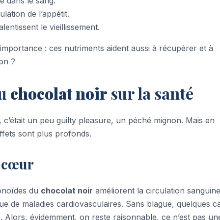
e dans le sang.
lation de l’appétit.
lentissent le vieillissement.
n importance : ces nutriments aident aussi à récupérer et à
non ?
du
chocolat noir
sur la santé
, c’était un peu guilty pleasure, un péché mignon. Mais en
fets sont plus profonds.
e cœur
vonoïdes du
chocolat noir
améliorent la circulation sanguine
risque de maladies cardiovasculaires. Sans blague, quelques c
. Alors, évidemment, on reste raisonnable, ce n’est pas un