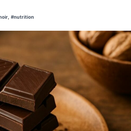
noir
,
#nutrition