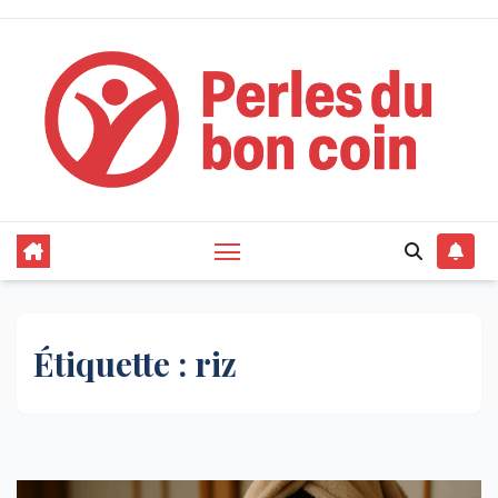
Skip
to
content
Étiquette :
riz