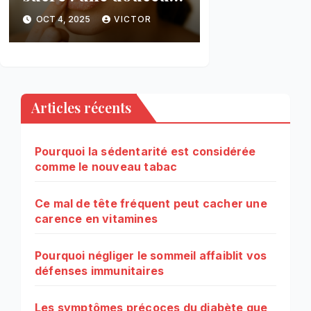
naturelle pour vos
OCT 4, 2025
VICTOR
lèvres
Articles récents
Pourquoi la sédentarité est considérée
comme le nouveau tabac
Ce mal de tête fréquent peut cacher une
carence en vitamines
Pourquoi négliger le sommeil affaiblit vos
défenses immunitaires
Les symptômes précoces du diabète que